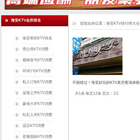
海安KTV会所排名
您现在的位置：
海安KTV排行榜大全
海安荤的KTV排名
秀公馆KTV消费
紫峰壹号KTV消费
环球1号KTV消费
私人订制KTV消费
不能错过！海安好玩的KTV真空夜场体验
金陵之声KTV消费
共1条 每页12条 页次：1/1
蒙地卡罗KTV消费
钻石人间KTV消费
温莎KTV消费
君雅国际KTV消费