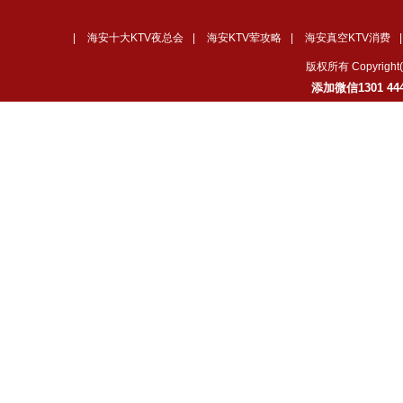
|
海安十大KTV夜总会
|
海安KTV荤攻略
|
海安真空KTV消费
版权所有 Copyrig
添加微信1301 4