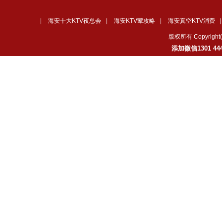
|
海安十大KTV夜总会
|
海安KTV荤攻略
|
海安真空KTV消费
版权所有 Copyrig
添加微信1301 4