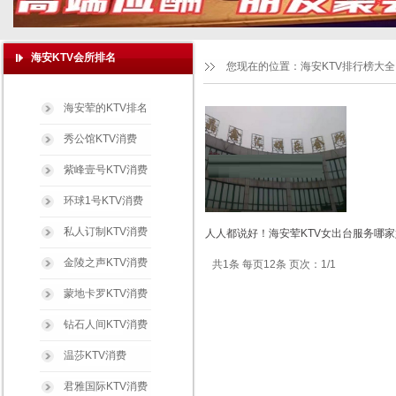
海安KTV会所排名
您现在的位置：
海安KTV排行榜大全
海安荤的KTV排名
秀公馆KTV消费
紫峰壹号KTV消费
环球1号KTV消费
私人订制KTV消费
人人都说好！海安荤KTV女出台服务哪家
金陵之声KTV消费
共1条 每页12条 页次：1/1
蒙地卡罗KTV消费
钻石人间KTV消费
温莎KTV消费
君雅国际KTV消费