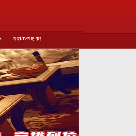
略
海安KTV夜场招聘