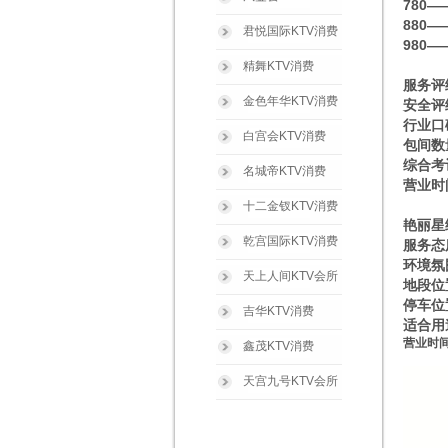
780—
880—
君悦国际KTV消费
980—
精舞KTV消费
服务评
金色年华KTV消费
安全评
行业口
白宫会KTV消费
包间数
综合考
名城帝KTV消费
营业时间
十二金钗KTV消费
艳丽星
乾宫国际KTV消费
服务态
环境氛
天上人间KTV会所
地段位
停车位
吉华KTV消费
适合用
营业时间
鑫茂KTV消费
天宫九号KTV会所