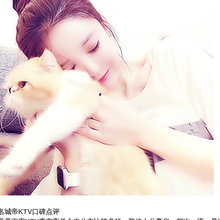
城帝KTV口碑点评