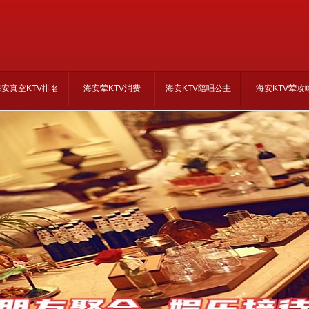
海安真空KTV排名
海安荤KTV消费
海安KTV陪唱公主
海安KTV荤攻