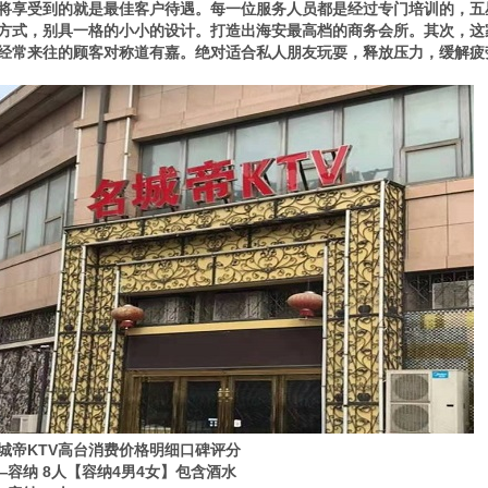
将享受到的就是最佳客户待遇。每一位服务人员都是经过专门培训的，五
方式，别具一格的小小的设计。打造出海安最高档的商务会所。其次，这
经常来往的顾客对称道有嘉。绝对适合私人朋友玩耍，释放压力，缓解疲
城帝KTV高台消费价格明细口碑评分
——容纳 8人【容纳4男4女】包含酒水