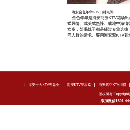
海安金色年华KTV口碑点评
金色年华是海安商务KTV花场出
式风情、或美式热辣、或地中海情
女多，陪唱妹子都是经过专业选拔
同人群的需求。要问海安荤KTV
|
海安十大KTV夜总会
|
海安KTV荤攻略
|
海安真空KTV消费
版权所有 Copyrig
添加微信1301 4