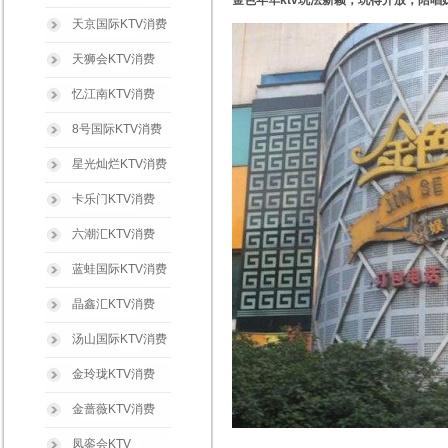
金色年华ktv玩法新颖，玩得开放，陪
天京国际KTV消费
天狮会KTV消费
忆江南KTV消费
8号国际KTV消费
星光灿烂KTV消费
卡乐门KTV消费
六潮汇KTV消费
蓝蛙国际KTV消费
晶鑫汇KTV消费
汤山国际KTV消费
金玲珑KTV消费
金蔷薇KTV消费
凤銮会KTV